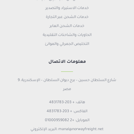
CAREERS
Fertilizers
خدمات الاستيراد والتصدير
خدمات الشحن عبر التجارة
CONTACT US
Other
خدمات الشحن العابر
الحاويات والشاحنات التقليدية
Languages
Food Products
التخليص الجمركي والموانئ
White Flour
معلومات الاتصال
Yeast
Yellow Bell Pepper
9 شارع السلطان حسين – برج ديوان السلطان – الإسكندرية،
مصر
Green Bell Pepper
هاتف: + 203-4831783
Red Bell Pepper
الفاكس: + 203-4831783
Orange
الموبايل: +2 01000959082
البريد الإلكتروني: manal@norwayfreight.net
Onion