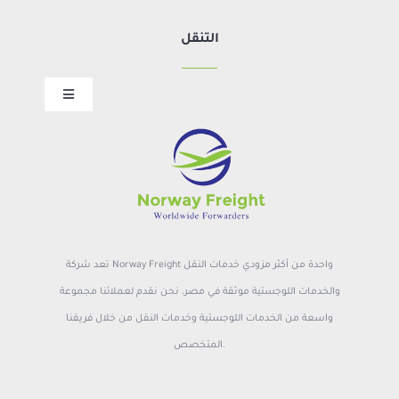
Garlic
التنقل
Lima Beans
Toggle
Garlic
Navigation
الصفحة الرئيسية
معلومات عنا
Food Products
الخدمات
Raw Fava Bean
المهن
Shortening
تعد شركة Norway Freight واحدة من أكثر مزودي خدمات النقل
Pusa White Sella Rice
والخدمات اللوجستية موثقة في مصر. نحن نقدم لعملائنا مجموعة
واسعة من الخدمات اللوجستية وخدمات النقل من خلال فريقنا
Sugandha White Sella Rice
المتخصص.
Sharabti White Sella Rice