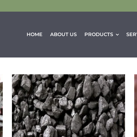
HOME
ABOUT US
PRODUCTS
SER
Food Products
Chemical Products
Raw Fava Bean
Liquid Soya Lecithin
Shortening
CaCl2 Granules 94-
98%
Pusa White Sella
Rice
Liquid Animal Glue
Sugandha White
Animal Glue Beads
Sella Rice
Sharabti White Sella