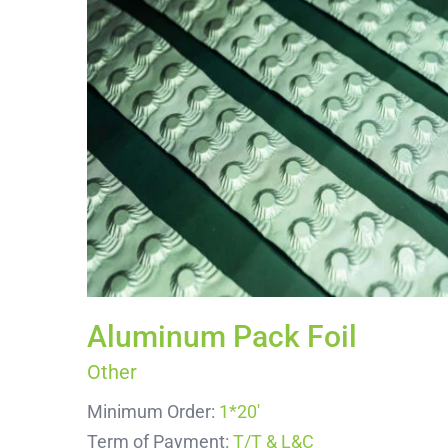
Aluminum Pack Foil
Other
Minimum Order:
1*20'
Term of Payment:
T/T & L&C