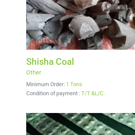
Onion
Garlic
Lima Beans
Garlic
Shisha Coal
Other
Minimum Order:
1 Tons
Condition of payment :
T/T &L/C.