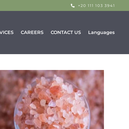
+20 111 103 3941
VICES
CAREERS
CONTACT US
Languages
Fertilizer Products
Super Phosphate
Fertilizer P2O5
Urea Granules
Other Products
Shisha Coal
Barbeque Coal