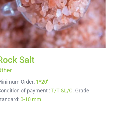
Rock Salt
Aluminum Pack Foil
Rock Salt
Other
Minimum Order:
1*20'
ondition of.payment :
T/T &L/C.
Grade
tandard:
0-10 mm