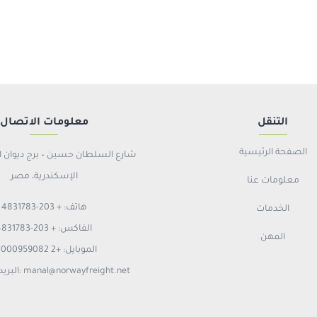
التنقل
معلومات الاتصال
الصفحة الرئيسية
الإسكندرية، مصر
معلومات عنا
هاتف: + 203-4831783
الخدمات
الفاكس: + 203-4831783
المهن
الموبايل: +2 01000959082
البريد الإلكتروني: manal@norwayfreight.net